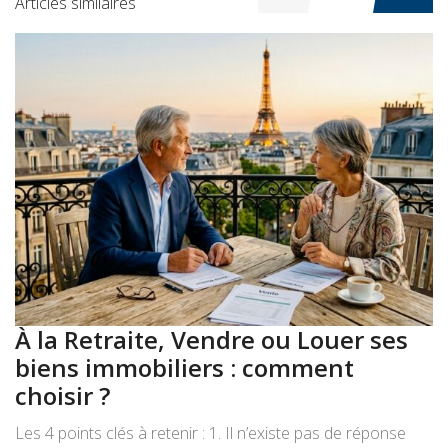
Articles similaires
À la Retraite, Vendre ou Louer ses
A
biens immobiliers : comment
:
choisir ?
a
Les 4 points clés à retenir : 1. Il n’existe pas de réponse
Le