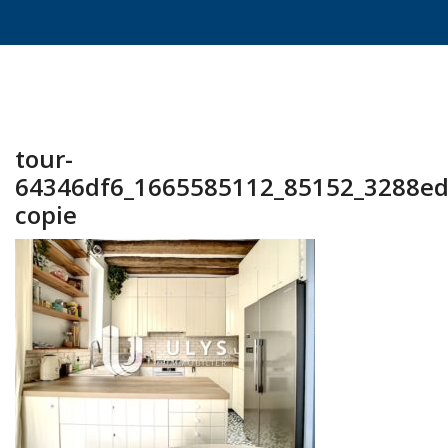
tour-
64346df6_1665585112_85152_3288e
copie