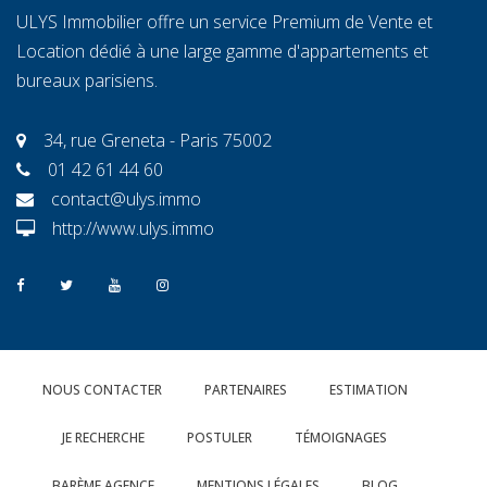
ULYS Immobilier offre un service Premium de Vente et
Location dédié à une large gamme d'appartements et
bureaux parisiens.
34, rue Greneta - Paris 75002
01 42 61 44 60
contact@ulys.immo
http://www.ulys.immo
NOUS CONTACTER
PARTENAIRES
ESTIMATION
JE RECHERCHE
POSTULER
TÉMOIGNAGES
BARÈME AGENCE
MENTIONS LÉGALES
BLOG