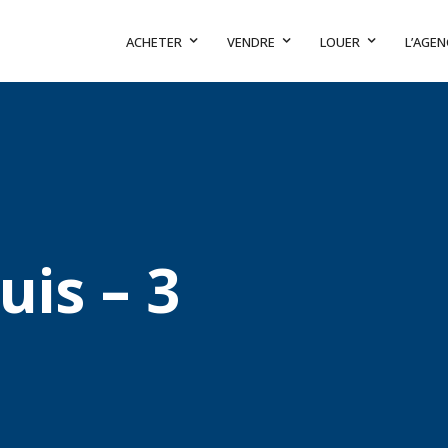
ACHETER
VENDRE
LOUER
L’AGEN
uis – 3