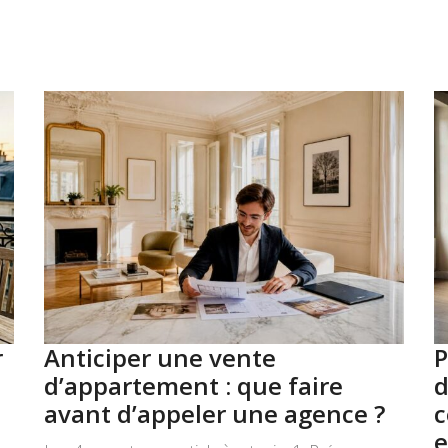
r
Anticiper une vente
P
d’appartement : que faire
d
avant d’appeler une agence ?
c
e