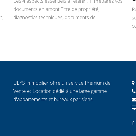
Les 4 aspects essentiels à retenir : 1. Préparez vos
documents en amont Titre de propriété,
R
n,
diagnostics techniques, documents de
s
copropriété, justificatifs de travaux : rassemblez
co
tout avant de signer un mandat. Chaque document
L
manquant au moment décisif peut ralentir la
ar
transaction et fragiliser la confiance de l’acheteur.
r
2. Connaissez la valeur réelle de votre […]
c
c
c
ULYS Immobilier offre un service Premium de
éc
Vente et Location dédié à une large gamme
d'appartements et bureaux parisiens.