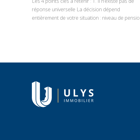
Les 4 points clés à retenir : 1. Il n’existe pas de
réponse universelle La décision dépend
entièrement de votre situation : niveau de pensio
état du bien, projets de vie, appétence pour la
gestion locative et objectifs de transmission.
Vendre libère un capital immédiat ; louer génère
des revenus réguliers. Seule une analyse
personnalisée […]