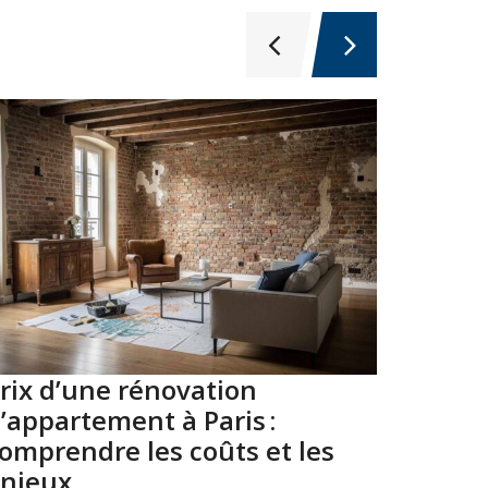
rix d’une rénovation
Top 10
’appartement à Paris :
Paris 
omprendre les coûts et les
2026
njeux