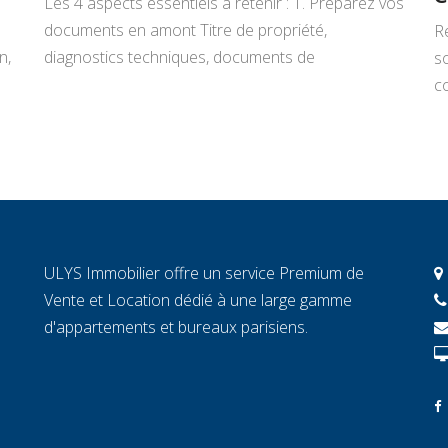
Les 4 aspects essentiels à retenir : 1. Préparez vos
documents en amont Titre de propriété,
R
n,
diagnostics techniques, documents de
s
copropriété, justificatifs de travaux : rassemblez
co
tout avant de signer un mandat. Chaque document
L
manquant au moment décisif peut ralentir la
ar
transaction et fragiliser la confiance de l’acheteur.
r
2. Connaissez la valeur réelle de votre […]
c
c
c
ULYS Immobilier offre un service Premium de
éc
Vente et Location dédié à une large gamme
d'appartements et bureaux parisiens.