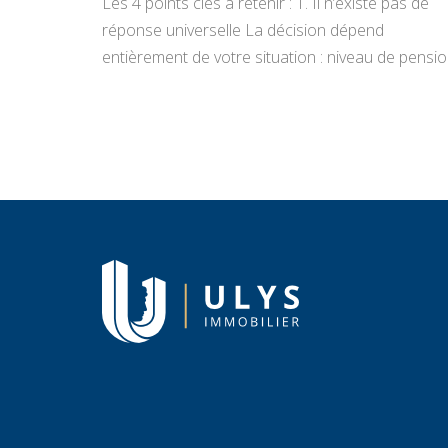
Les 4 points clés à retenir : 1. Il n’existe pas de
réponse universelle La décision dépend
entièrement de votre situation : niveau de pensio
état du bien, projets de vie, appétence pour la
gestion locative et objectifs de transmission.
Vendre libère un capital immédiat ; louer génère
des revenus réguliers. Seule une analyse
personnalisée […]