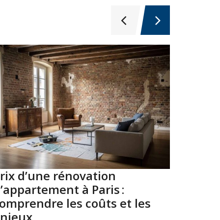
rix d’une rénovation
Top 10
’appartement à Paris :
Paris 
omprendre les coûts et les
2026
njeux