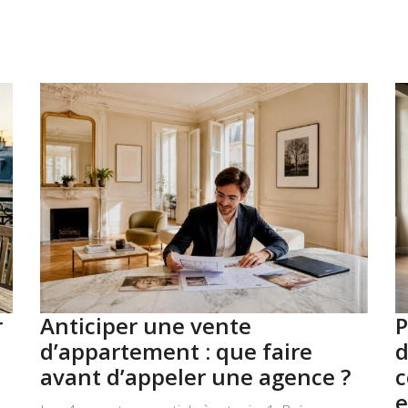
r
Anticiper une vente
P
d’appartement : que faire
d
avant d’appeler une agence ?
c
e