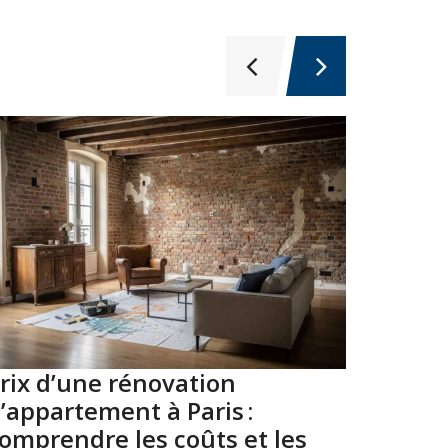
rix d’une rénovation
Top 10
’appartement à Paris :
Paris 
omprendre les coûts et les
2026