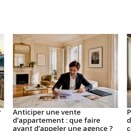
r
Anticiper une vente
P
d’appartement : que faire
d
avant d’appeler une agence ?
c