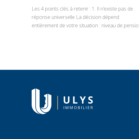
Les 4 points clés à retenir : 1. Il n’existe pas de
réponse universelle La décision dépend
entièrement de votre situation : niveau de pensio
état du bien, projets de vie, appétence pour la
gestion locative et objectifs de transmission.
Vendre libère un capital immédiat ; louer génère
des revenus réguliers. Seule une analyse
personnalisée […]