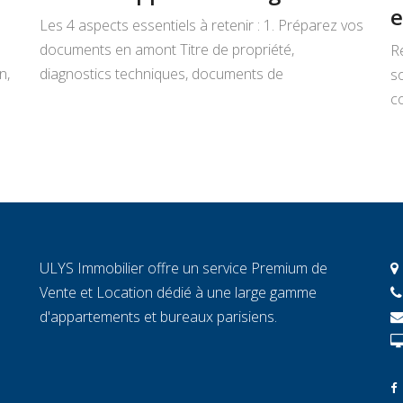
e
Les 4 aspects essentiels à retenir : 1. Préparez vos
documents en amont Titre de propriété,
R
n,
diagnostics techniques, documents de
s
copropriété, justificatifs de travaux : rassemblez
co
tout avant de signer un mandat. Chaque document
L
manquant au moment décisif peut ralentir la
ar
transaction et fragiliser la confiance de l’acheteur.
r
2. Connaissez la valeur réelle de votre […]
c
c
c
ULYS Immobilier offre un service Premium de
éc
Vente et Location dédié à une large gamme
d'appartements et bureaux parisiens.