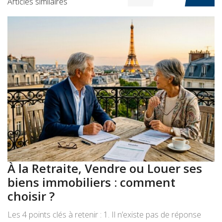
Articles similaires
À la Retraite, Vendre ou Louer ses
A
biens immobiliers : comment
:
choisir ?
a
Les 4 points clés à retenir : 1. Il n’existe pas de réponse
Le