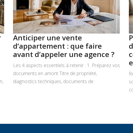
r
Anticiper une vente
P
d’appartement : que faire
d
avant d’appeler une agence ?
c
e
Les 4 aspects essentiels à retenir : 1. Préparez vos
documents en amont Titre de propriété,
R
n,
diagnostics techniques, documents de
s
copropriété, justificatifs de travaux : rassemblez
co
tout avant de signer un mandat. Chaque document
L
manquant au moment décisif peut ralentir la
ar
transaction et fragiliser la confiance de l’acheteur.
r
2. Connaissez la valeur réelle de votre […]
c
c