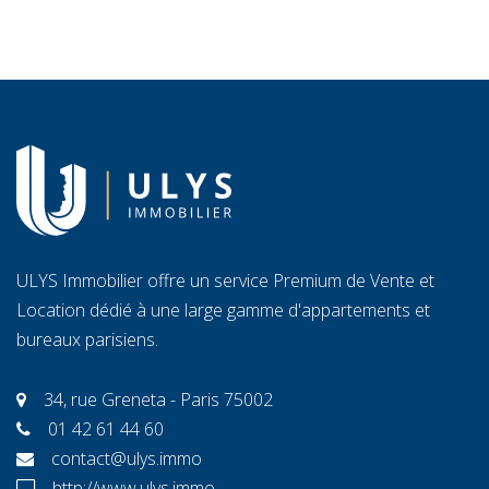
transmission. Vendre libère un capital immédiat ; louer
C
génère des revenus réguliers. Seule une analyse
ra
personnalisée […]
l’
ULYS Immobilier offre un service Premium de Vente et
Location dédié à une large gamme d'appartements et
bureaux parisiens.
34, rue Greneta - Paris 75002
01 42 61 44 60
contact@ulys.immo
http://www.ulys.immo