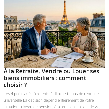
À la Retraite, Vendre ou Louer ses
A
biens immobiliers : comment
:
choisir ?
a
Les 4 points clés à retenir : 1. Il n’existe pas de réponse
Le
universelle La décision dépend entièrement de votre
do
situation : niveau de pension, état du bien, projets de vie,
te