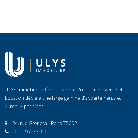
appétence pour la gestion locative et objectifs de
tr
transmission. Vendre libère un capital immédiat ; louer
C
génère des revenus réguliers. Seule une analyse
ra
personnalisée […]
l’
ULYS Immobilier offre un service Premium de Vente et
Location dédié à une large gamme d'appartements et
bureaux parisiens.
34, rue Greneta - Paris 75002
01 42 61 44 60