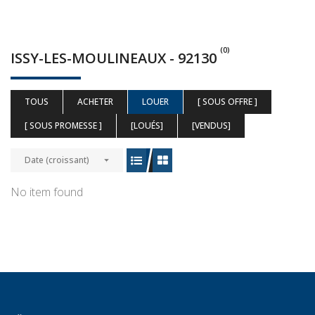
(0)
ISSY-LES-MOULINEAUX - 92130
TOUS
ACHETER
LOUER
[ SOUS OFFRE ]
[ SOUS PROMESSE ]
[LOUÉS]
[VENDUS]
Date (croissant)
No item found