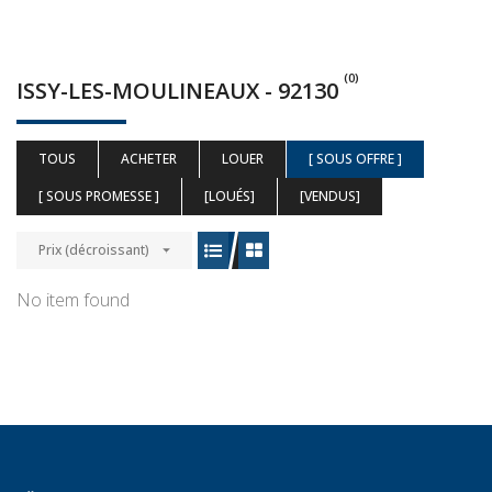
(0)
ISSY-LES-MOULINEAUX - 92130
TOUS
ACHETER
LOUER
[ SOUS OFFRE ]
[ SOUS PROMESSE ]
[LOUÉS]
[VENDUS]
Prix (décroissant)
No item found