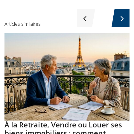
Articles similaires
À la Retraite, Vendre ou Louer ses
A
biens immobiliers : comment
: