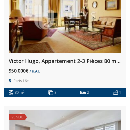
Victor Hugo, Appartement 2-3 Pièces 80 m², à Rénover
950.000€
/ H.A.I.
Paris 16e
2
80 m
3
2
1
VENDU