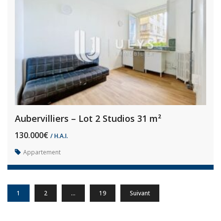
Aubervilliers – Lot 2 Studios 31 m²
130.000€
/ H.A.I.
Appartement
1
2
…
19
Suivant