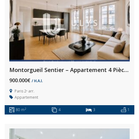
Montorgueil Sentier – Appartement 4 Pièces 80,5 m² À Rénover
900.000€
/ H.A.I.
Paris 2ᵉ arr.
Appartement
2
80 m
4
3
1