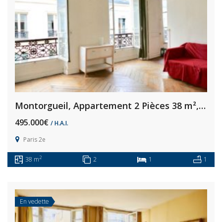
Montorgueil, Appartement 2 Pièces 38 m², à Rénover
495.000€
/ H.A.I.
Paris 2e
2
38 m
2
1
1
En vedette