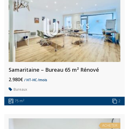
Samaritaine – Bureau 65 m² Rénové
2.980€
/ HT-HC /mois
Bureaux
2
75 m
2
ACHETER