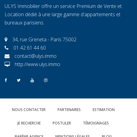
ULYS Immobilier offre un service Premium de Vente et
Location dédié à une large gamme d'appartements et
bureaux parisiens.
34, rue Greneta - Paris 75002
01 42 61 44 60
contact@ulys.immo
http://www.ulys.immo
NOUS CONTACTER
PARTENAIRES
ESTIMATION
JE RECHERCHE
POSTULER
TÉMOIGNAGES
BARÈME AGENCE
MENTIONS LÉGALES
BLOG