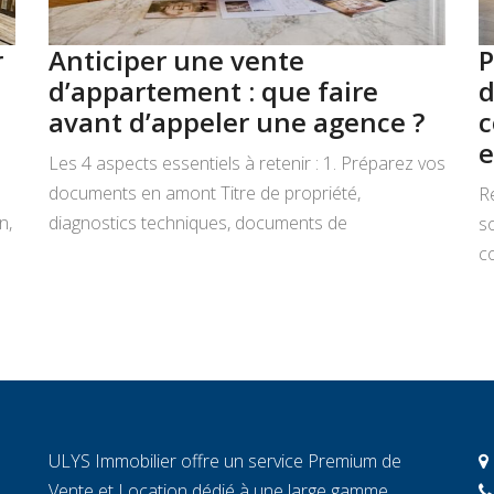
r
Anticiper une vente
P
d’appartement : que faire
d
avant d’appeler une agence ?
c
e
Les 4 aspects essentiels à retenir : 1. Préparez vos
documents en amont Titre de propriété,
R
n,
diagnostics techniques, documents de
s
copropriété, justificatifs de travaux : rassemblez
co
tout avant de signer un mandat. Chaque document
L
manquant au moment décisif peut ralentir la
ar
transaction et fragiliser la confiance de l’acheteur.
r
2. Connaissez la valeur réelle de votre […]
c
c
c
ULYS Immobilier offre un service Premium de
éc
Vente et Location dédié à une large gamme