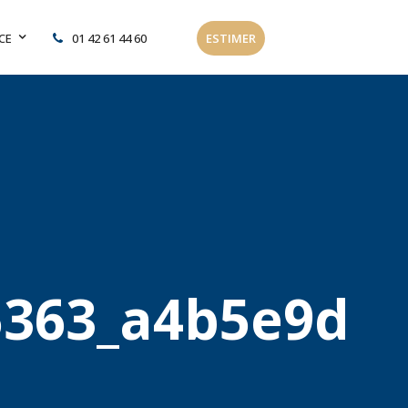
CE
01 42 61 44 60
ESTIMER
5363_a4b5e9d