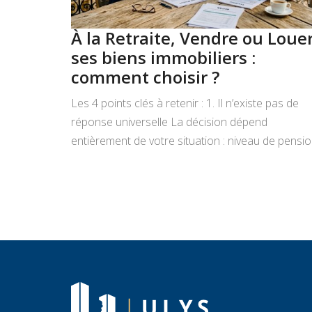
À la Retraite, Vendre ou Loue
ses biens immobiliers :
comment choisir ?
Les 4 points clés à retenir : 1. Il n’existe pas de
réponse universelle La décision dépend
entièrement de votre situation : niveau de pensio
état du bien, projets de vie, appétence pour la
gestion locative et objectifs de transmission.
Vendre libère un capital immédiat ; louer génère
des revenus réguliers. Seule une analyse
personnalisée […]