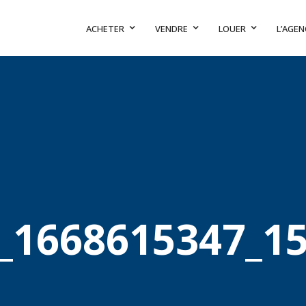
ACHETER
VENDRE
LOUER
L’AGEN
_1668615347_1