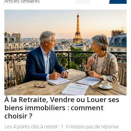
Articles similaires
À la Retraite, Vendre ou Louer ses
A
biens immobiliers : comment
:
choisir ?
a
Les 4 points clés à retenir : 1. Il n’existe pas de réponse
Le