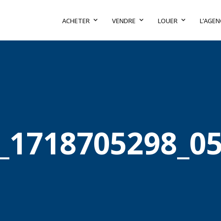
ACHETER
VENDRE
LOUER
L’AGEN
_1718705298_05