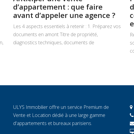
d’appartement : que faire
d
avant d’appeler une agence ?
c
e
Les 4 aspects essentiels à retenir : 1. Préparez vos
documents en amont Titre de propriété,
R
n,
diagnostics techniques, documents de
s
copropriété, justificatifs de travaux : rassemblez
co
tout avant de signer un mandat. Chaque document
L
manquant au moment décisif peut ralentir la
ar
transaction et fragiliser la confiance de l’acheteur.
r
2. Connaissez la valeur réelle de votre […]
c
c
c
ULYS Immobilier offre un service Premium de
éc
Vente et Location dédié à une large gamme
d'appartements et bureaux parisiens.