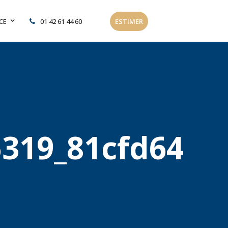
CE
01 42 61 44 60
ESTIMER
319_81cfd64