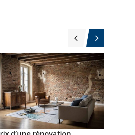
rix d’une rénovation
Top 10