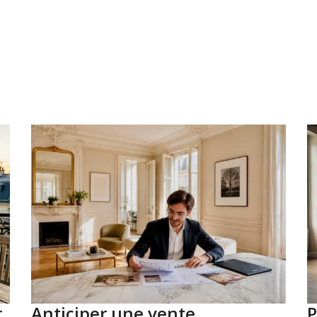
r
Anticiper une vente
P