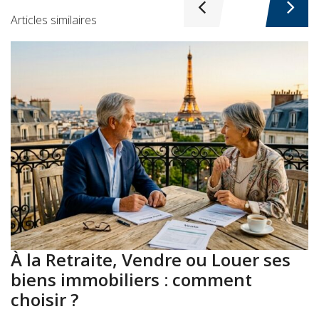
Articles similaires
À la Retraite, Vendre ou Louer ses
A
biens immobiliers : comment
:
choisir ?
a