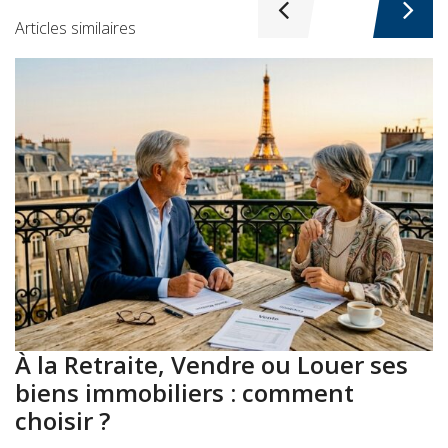
Articles similaires
À la Retraite, Vendre ou Louer ses
A
biens immobiliers : comment
:
choisir ?
a