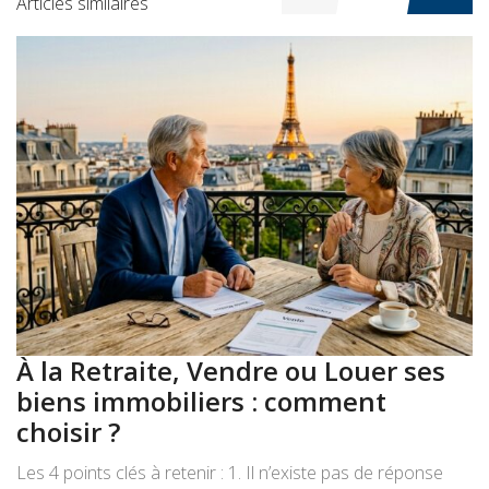
Articles similaires
À la Retraite, Vendre ou Louer ses
A
biens immobiliers : comment
:
choisir ?
a
Les 4 points clés à retenir : 1. Il n’existe pas de réponse
Le