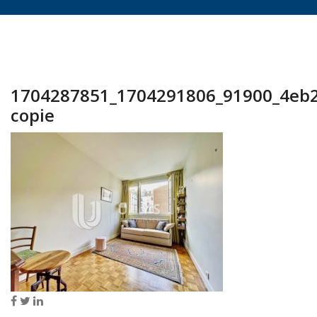
1704287851_1704291806_91900_4eb
copie