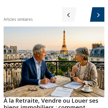
Articles similaires
À la Retraite, Vendre ou Louer ses
A
biens immobiliers : comment
: