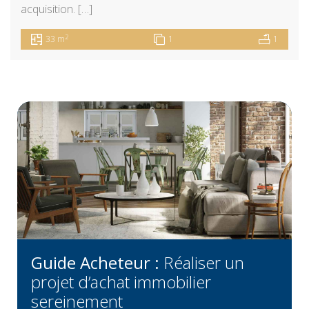
acquisition. […]
2
33 m
1
1
Guide Acheteur :
Réaliser un
projet d’achat immobilier
sereinement