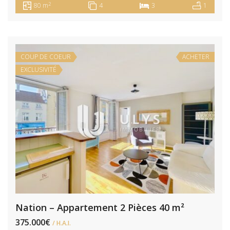
2
80 m
4
3
1
COUP DE COEUR
ACHETER
EXCLUSIVITÉ
Nation – Appartement 2 Pièces 40 m²
375.000€
/ H.A.I.