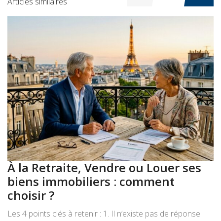
Articles similaires
À la Retraite, Vendre ou Louer ses
A
biens immobiliers : comment
:
choisir ?
a
Les 4 points clés à retenir : 1. Il n’existe pas de réponse
Le