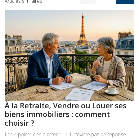
Articles similaires
À la Retraite, Vendre ou Louer ses
A
biens immobiliers : comment
:
choisir ?
a
Les 4 points clés à retenir : 1. Il n’existe pas de réponse
Le