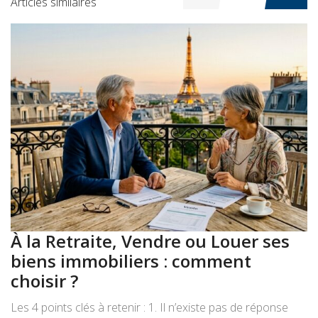
Articles similaires
À la Retraite, Vendre ou Louer ses
A
biens immobiliers : comment
:
choisir ?
a
Les 4 points clés à retenir : 1. Il n’existe pas de réponse
Le