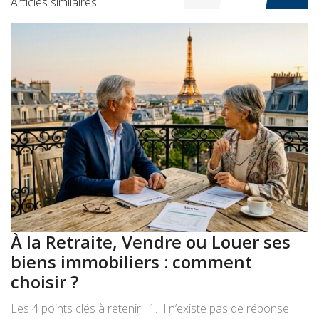
Articles similaires
À la Retraite, Vendre ou Louer ses
A
biens immobiliers : comment
:
choisir ?
a
Les 4 points clés à retenir : 1. Il n’existe pas de réponse
Le