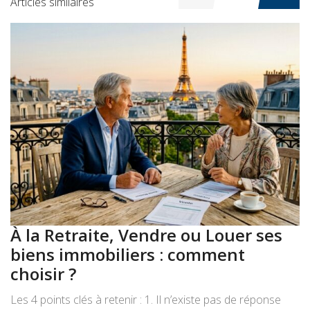
Articles similaires
À la Retraite, Vendre ou Louer ses
A
biens immobiliers : comment
:
choisir ?
a
Les 4 points clés à retenir : 1. Il n’existe pas de réponse
Le