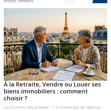
Articles similaires
À la Retraite, Vendre ou Louer ses
A
biens immobiliers : comment
:
choisir ?
a
Les 4 points clés à retenir : 1. Il n’existe pas de réponse
Le