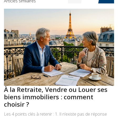
Articles similaires
À la Retraite, Vendre ou Louer ses
A
biens immobiliers : comment
:
choisir ?
a
Les 4 points clés à retenir : 1. Il n’existe pas de réponse
Le