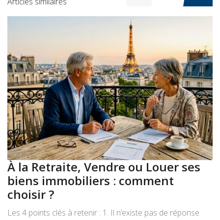
Articles similaires
À la Retraite, Vendre ou Louer ses
A
biens immobiliers : comment
:
choisir ?
a
Les 4 points clés à retenir : 1. Il n’existe pas de réponse
Le