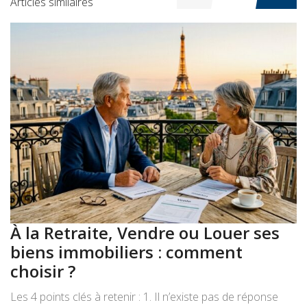
Articles similaires
À la Retraite, Vendre ou Louer ses
A
biens immobiliers : comment
:
choisir ?
a
Les 4 points clés à retenir : 1. Il n’existe pas de réponse
Le