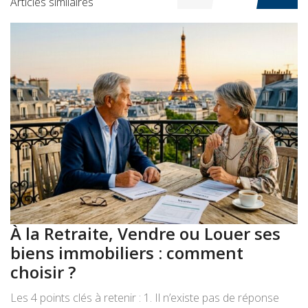
Articles similaires
À la Retraite, Vendre ou Louer ses
A
biens immobiliers : comment
:
choisir ?
a
Les 4 points clés à retenir : 1. Il n’existe pas de réponse
Le