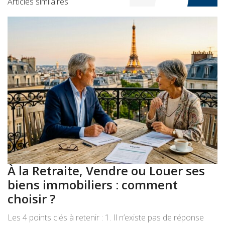
Articles similaires
À la Retraite, Vendre ou Louer ses
A
biens immobiliers : comment
:
choisir ?
a
Les 4 points clés à retenir : 1. Il n’existe pas de réponse
Le