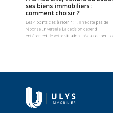
ses biens immobiliers :
comment choisir ?
Les 4 points clés à retenir : 1. Il n’existe pas de
réponse universelle La décision dépend
entièrement de votre situation : niveau de pensio
état du bien, projets de vie, appétence pour la
gestion locative et objectifs de transmission.
Vendre libère un capital immédiat ; louer génère
des revenus réguliers. Seule une analyse
personnalisée […]