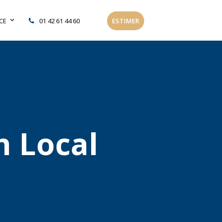
CE
01 42 61 44 60
ESTIMER
n Local