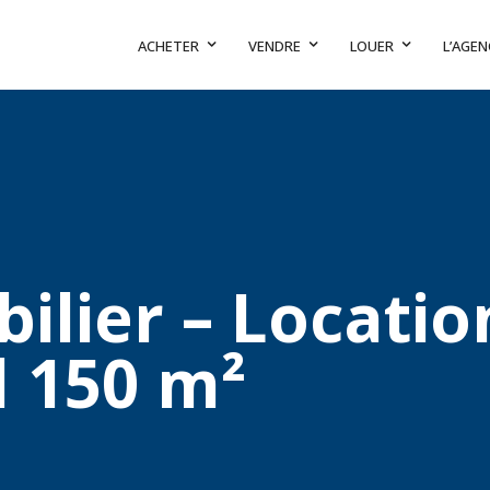
ACHETER
VENDRE
LOUER
L’AGEN
lier – Locatio
 150 m²