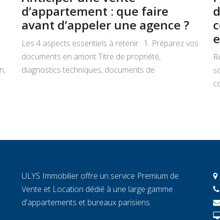
d’appartement : que faire
d
avant d’appeler une agence ?
c
e
Les 4 aspects essentiels à retenir : 1. Préparez vos
documents en amont Titre de propriété,
R
n,
diagnostics techniques, documents de
s
copropriété, justificatifs de travaux : rassemblez
co
tout avant de signer un mandat. Chaque document
L
manquant au moment décisif peut ralentir la
ar
transaction et fragiliser la confiance de l’acheteur.
r
2. Connaissez la valeur réelle de votre […]
c
c
c
ULYS Immobilier offre un service Premium de
éc
Vente et Location dédié à une large gamme
d'appartements et bureaux parisiens.