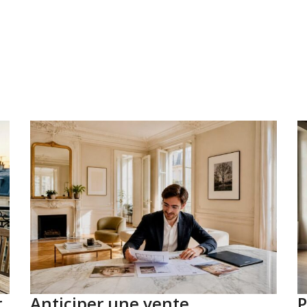
r
Anticiper une vente
P