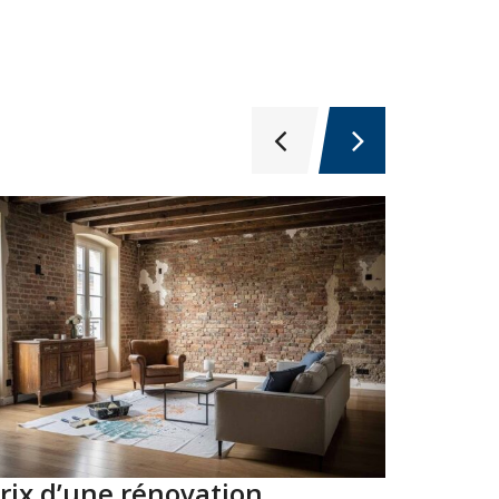
rix d’une rénovation
Top 10