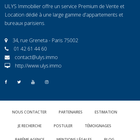
ULYS Immobilier offre un service Premium de Vente et
Location dédié à une large gamme d'appartements et
bureaux parisiens.
34, rue Greneta - Paris 75002
01 42 61 44 60
contact@ulys.immo
http://www.ulys.immo
NOUS CONTACTER
PARTENAIRES
ESTIMATION
JE RECHERCHE
POSTULER
TÉMOIGNAGES
BARÈME AGENCE
MENTIONS LÉGALES
BLOG