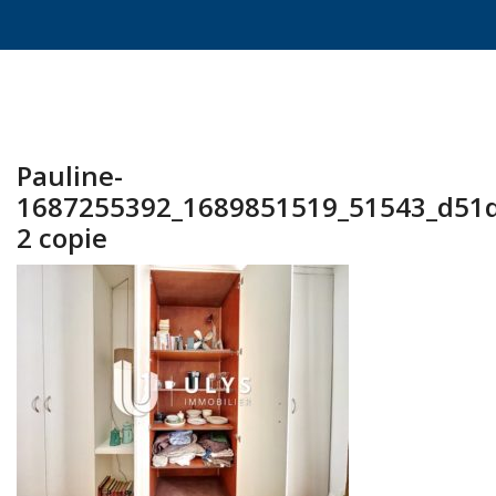
Pauline-
1687255392_1689851519_51543_d51
2 copie