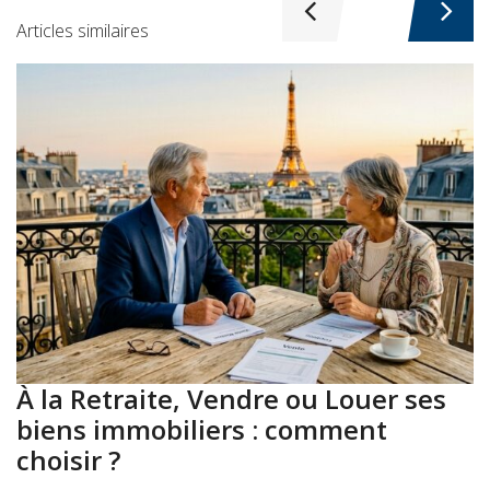
Articles similaires
À la Retraite, Vendre ou Louer ses
A
biens immobiliers : comment
:
choisir ?
a