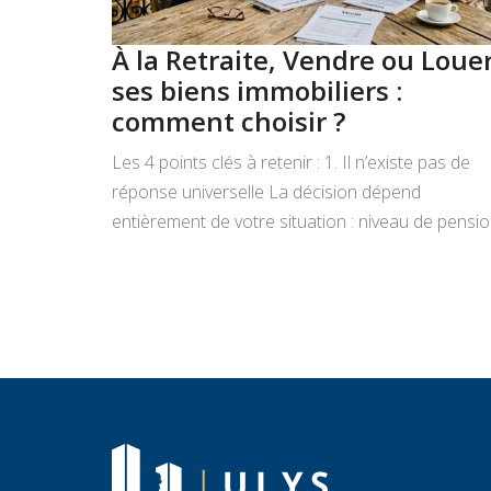
À la Retraite, Vendre ou Loue
ses biens immobiliers :
comment choisir ?
Les 4 points clés à retenir : 1. Il n’existe pas de
réponse universelle La décision dépend
entièrement de votre situation : niveau de pensio
état du bien, projets de vie, appétence pour la
gestion locative et objectifs de transmission.
Vendre libère un capital immédiat ; louer génère
des revenus réguliers. Seule une analyse
personnalisée […]