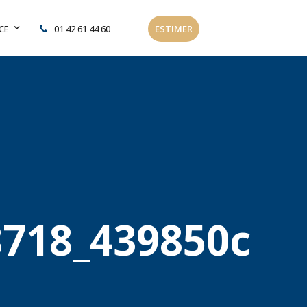
CE
01 42 61 44 60
ESTIMER
8718_439850c