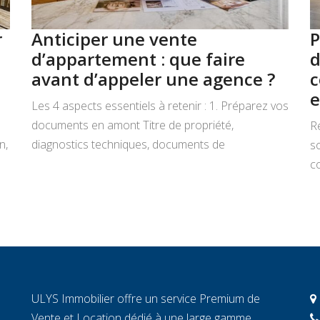
r
Anticiper une vente
P
d’appartement : que faire
d
avant d’appeler une agence ?
c
e
Les 4 aspects essentiels à retenir : 1. Préparez vos
documents en amont Titre de propriété,
R
n,
diagnostics techniques, documents de
s
copropriété, justificatifs de travaux : rassemblez
co
tout avant de signer un mandat. Chaque document
L
manquant au moment décisif peut ralentir la
ar
transaction et fragiliser la confiance de l’acheteur.
r
2. Connaissez la valeur réelle de votre […]
c
c
c
ULYS Immobilier offre un service Premium de
éc
Vente et Location dédié à une large gamme