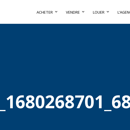
ACHETER
VENDRE
LOUER
L’AGEN
_1680268701_6