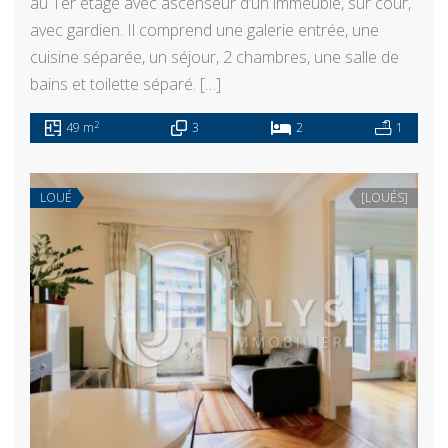
au 1er étage avec ascenseur d’un immeuble, sur cour,
avec gardien. Il comprend une galerie entrée, une
cuisine séparée, un séjour, 2 chambres, une salle de
bains et toilette séparé. […]
2
49 m
3
2
1
LOUÉ
[LOUÉS]