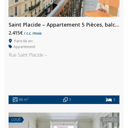
Saint Placide – Appartement 5 Pièces, balcon
2.415€
/ c.c. /mois
Paris 6e arr.
Appartement
Rue Saint Placide –
2
88 m
5
3
LOUÉ
[LOUÉS]