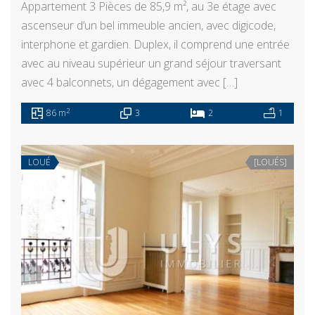
Appartement 3 Pièces de 85,9 m², au 3e étage avec
ascenseur d’un bel immeuble ancien, avec digicode,
interphone et gardien. Duplex, il comprend une entrée
avec au niveau supérieur un grand séjour traversant
avec 4 balconnets, un dégagement avec […]
2
86 m
3
2
1
LOUÉ
[LOUÉS]