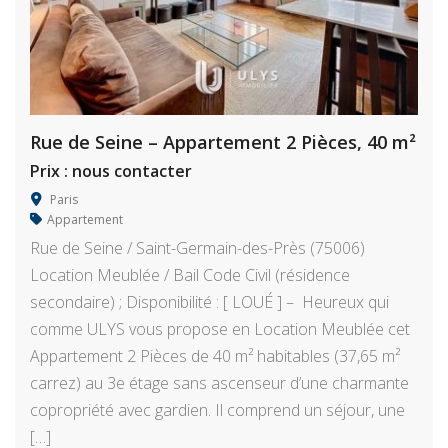
Rue de Seine – Appartement 2 Pièces, 40 m²
Prix : nous contacter
Paris
Appartement
Rue de Seine / Saint-Germain-des-Près (75006)
Location Meublée / Bail Code Civil (résidence
secondaire) ; Disponibilité : [ LOUÉ ] – Heureux qui
comme ULYS vous propose en Location Meublée cet
Appartement 2 Pièces de 40 m² habitables (37,65 m²
carrez) au 3e étage sans ascenseur d’une charmante
copropriété avec gardien. Il comprend un séjour, une
[…]