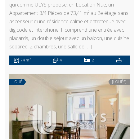
qui comme ULYS propose, en Location Nue, un
Appartement 3/4 Pièces de 73,41 m² au 2e étage sans
ascenseur d’une résidence calme et entretenue avec
digicode et interphone. Il comprend une entrée avec
placards, un double séjour avec un balcon, une cuisine
séparée, 2 chambres, une salle de […]
2
74 m
4
2
1
LOUÉ
[LOUÉS]