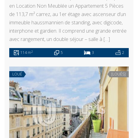
en Location Non Meublée un Appartement 5 Pièces
de 113,7 m² carrez, au 1er étage avec ascenseur d’un
immeuble haussmannien de standing, avec digicode,
interphone et gardien. Il comprend une grande entrée
avec rangement, un double séjour – salle à […]
2
114 m
5
3
2
LOUÉ
[LOUÉS]