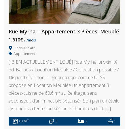
Rue Myrha – Appartement 3 Pièces, Meublé
1.610€
/ /mois
Paris 18° arr.
Appartement
[ BIEN ACTUELLEMENT LOUÉ] Rue Myrha, proximité
bd. Barbès / Location Meublée / Colocation possible /
Disponibilité : non – Heureux qui comme ULYS
propose en Location Meublée un Appartement 3
pièces-cuisine de 60,6 m² au 2e étage, sans
ascenseur, d’un immeuble sécurisé. Son plan en étoile
distribue via l’entré un séjour, 2 chambres dont […]
2
60 m
3
2
1