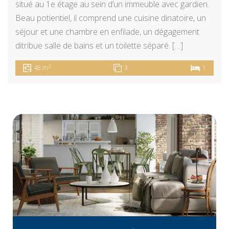
situé au 1e étage au sein d’un immeuble avec gardien.
Beau potientiel, il comprend une cuisine dinatoire, un
séjour et une chambre en enfilade, un dégagement
ditribue salle de bains et un toilette séparé. […]
2
48 m
3
1