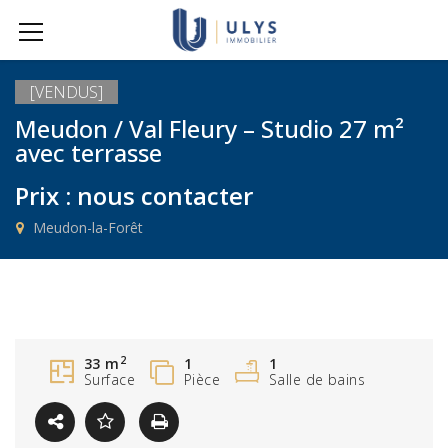
[VENDUS]
Meudon / Val Fleury – Studio 27 m²
avec terrasse
Prix : nous contacter
Meudon-la-Forêt
2
33 m
1
1
Surface
Pièce
Salle de bains