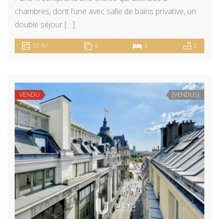
chambres, dont l’une avec salle de bains privative, un
double séjour […]
2
70 m
4
3
2
VENDU
[VENDUS]