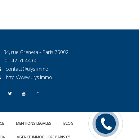
34, rue Greneta - Paris 75002
01 42 61 44 60
contact@ulys.immo
http://www.ulys.immo
Rappelez
CE
MENTIONS LÉGALES
BLOG
moi
 04
AGENCE IMMOBILIÈRE PARIS 05