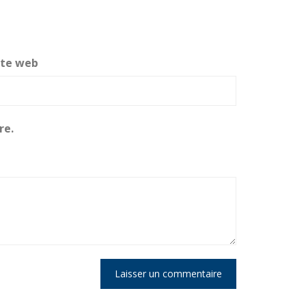
ite web
re.