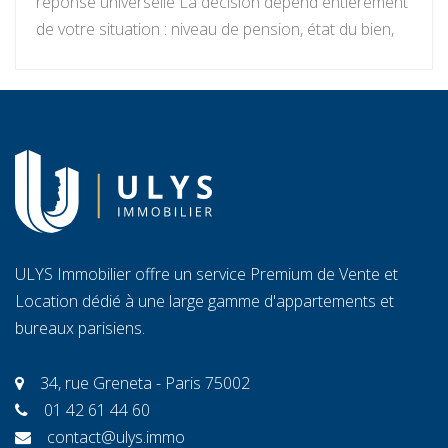
réponse universelle La décision dépend entièrement
de votre situation : niveau de pension, état du bien,
projets de vie, appétence pour la gestion locative et
objectifs de transmission. Vendre libère un capital
immédiat ; louer génère des revenus réguliers. Seule
une analyse personnalisée […]
ULYS Immobilier offre un service Premium de Vente et
Location dédié à une large gamme d'appartements et
bureaux parisiens.
34, rue Greneta - Paris 75002
01 42 61 44 60
contact@ulys.immo