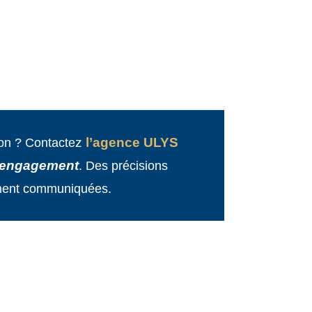
z
l’agence ULYS
ion ? Contacte
s engagement
. Des précisions
lement communiquées
.