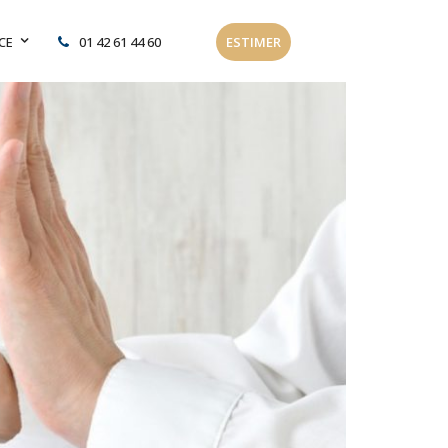
CE
01 42 61 44 60
ESTIMER