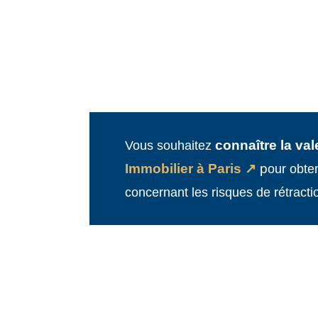
connaître la val
Vous souhaitez
Immobilier à Paris
↗
p
our obte
concernant les risques de rétrac