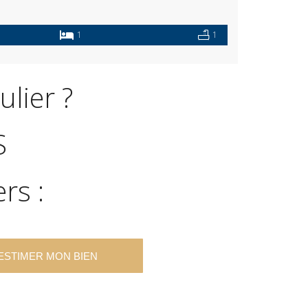
1
1
lier ?
S
rs :
ESTIMER MON BIEN