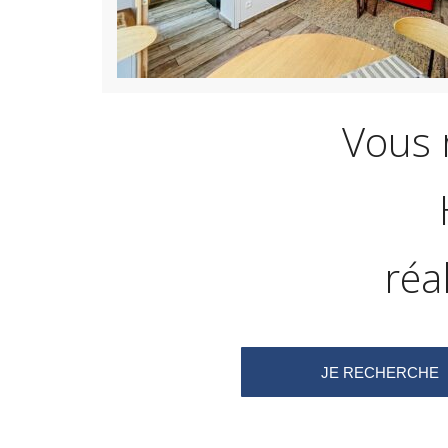
Vous 
réa
JE RECHERCHE