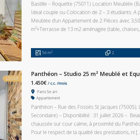
Bastille – Roquette (75011) Location Meublée (Bail
Ideal couple ou Colocation de 2 – 3 étudiants: A 
Meublée d’un Appartement de 2 Pièces avec 3,50
m²+Terrasse de 13 m2 aménagée (table, chaises,
2
56 m
2
Panthéon – Studio 25 m² Meublé et Equi
LOUER
1.450€
/ c.c. /mois
Paris 5e arr.
Appartement
Panthéon – Rue des Fossés St Jacques (75005); L
Secondaire) – Disponibilité : 31 juillet 2026 – Be
chaussée sur cour calme, à proximité du Panthéon,
Pour le respect de la qualité des prestations, ni [