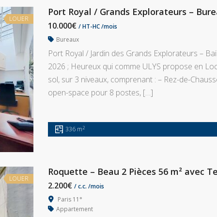
Port Royal / Grands Explorateurs – Bur
LOUER
10.000€
/ HT-HC /mois
Bureaux
Port Royal / Jardin des Grands Explorateurs – Bail 3
2026 ; Heureux qui comme ULYS propose en Loc
sol, sur 3 niveaux, comprenant : – Rez-de-Chaussé
open-space pour 8 postes, […]
2
336 m
Roquette – Beau 2 Pièces 56 m² avec T
LOUER
2.200€
/ c.c. /mois
Paris 11°
Appartement