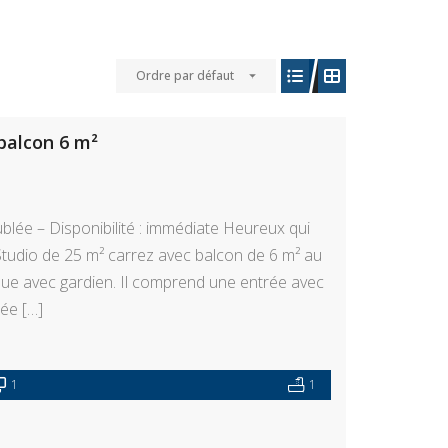
Ordre par défaut
 balcon 6 m²
ublée – Disponibilité : immédiate Heureux qui
dio de 25 m² carrez avec balcon de 6 m² au
ue avec gardien. Il comprend une entrée avec
née […]
1
1