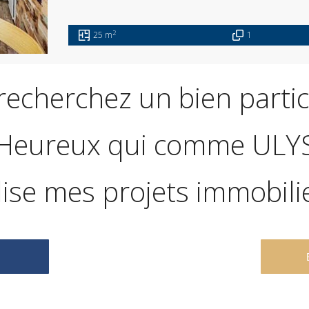
2
25 m
1
recherchez un bien particu
Heureux qui comme ULY
lise mes projets immobilie