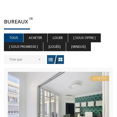
(9)
BUREAUX
TOUS
ACHETER
LOUER
[ SOUS OFFRE ]
[ SOUS PROMESSE ]
[LOUÉS]
[VENDUS]
Trier par
ACHETER