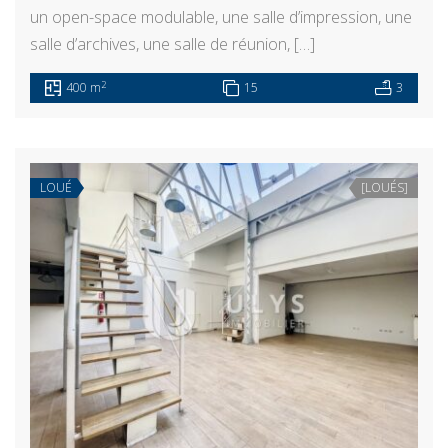
un open-space modulable, une salle d’impression, une
salle d’archives, une salle de réunion, […]
2
400 m
15
3
LOUÉ
[LOUÉS]