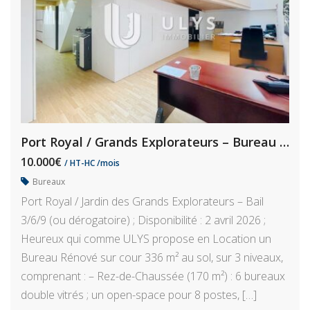
Port Royal / Grands Explorateurs – Bureau 336 m² Rénové
10.000€
/ HT-HC /mois
Bureaux
Port Royal / Jardin des Grands Explorateurs – Bail
3/6/9 (ou dérogatoire) ; Disponibilité : 2 avril 2026 ;
Heureux qui comme ULYS propose en Location un
Bureau Rénové sur cour 336 m² au sol, sur 3 niveaux,
comprenant : – Rez-de-Chaussée (170 m²) : 6 bureaux
double vitrés ; un open-space pour 8 postes, […]