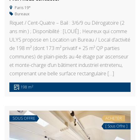
Paris 19°
Bureaux
Riquet / Cent-Quatre – Bail : 3/6/9 ou Dérogatoire (2
ans min.) ; Disponibilité : [LOUÉ] ; Heureux qui comme
ULYS propose en Location un Bureau / Local d’activité
de 198 m² (dont 173 m² privatif + 25 m² QP parties
communes) de plain-pieds au 4e étage par ascenseur
et monte-charge d’un bâtiment industriel entretenu,
comprenant une belle surface rectangulaire […]
2
198 m
SOUS OFFRE
ACHETER
[ Sous Offre ]