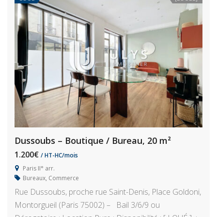
Dussoubs – Boutique / Bureau, 20 m²
1.200€
/ HT-HC/mois
Paris II° arr.
Bureaux
,
Commerce
Rue Dussoubs, proche rue Saint-Denis, Place Goldoni,
Montorgueil (Paris 75002) – Bail 3/6/9 ou