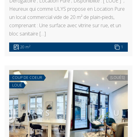
Dérogatoire ; Location Pure ; Disponibilité : [ LOUÉ ] ;
Heureux qui comme ULYS propose en Location Pure
un local commercial vide de 20 m² de plain-pieds,
comprenant : Une surface avec vitrine sur rue, et un
bloc sanitaire […]
2
20 m
1
COUP DE COEUR
[LOUÉS]
LOUÉ