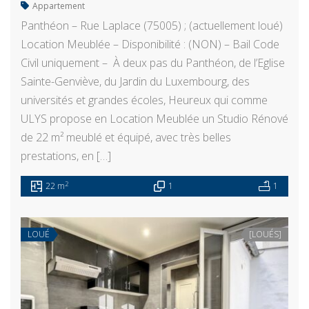
Appartement
Panthéon – Rue Laplace (75005) ; (actuellement loué)
Location Meublée – Disponibilité : (NON) – Bail Code
Civil uniquement – À deux pas du Panthéon, de l’Eglise
Sainte-Genviève, du Jardin du Luxembourg, des
universités et grandes écoles, Heureux qui comme
ULYS propose en Location Meublée un Studio Rénové
de 22 m² meublé et équipé, avec très belles
prestations, en […]
2
22 m
1
1
LOUÉ
[LOUÉS]