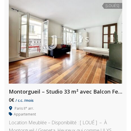
[LOUÉS]
Montorgueil – Studio 33 m² avec Balcon Fermé
0€
/ c.c. /mois
Paris II° arr.
Appartement
Location Meublée – Disponibilité : [ LOUÉ ] – À
Montorgueil / Greneta, Heureux qui comme ULYS