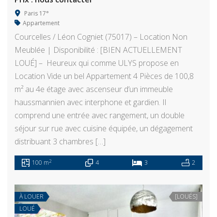
Paris 17°
Appartement
Courcelles / Léon Cogniet (75017) – Location Non
Meublée | Disponibilité : [BIEN ACTUELLEMENT
LOUÉ] – Heureux qui comme ULYS propose en
Location Vide un bel Appartement 4 Pièces de 100,8
m² au 4e étage avec ascenseur d’un immeuble
haussmannien avec interphone et gardien. Il
comprend une entrée avec rangement, un double
séjour sur rue avec cuisine équipée, un dégagement
distribuant 3 chambres […]
2
100 m
4
3
2
À LOUER
[LOUÉS]
LOUÉ