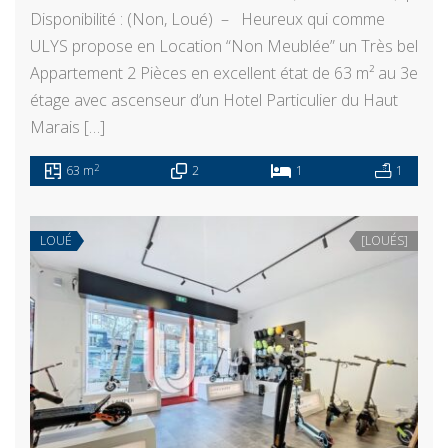
Disponibilité : (Non, Loué) – Heureux qui comme
ULYS propose en Location “Non Meublée” un Très bel
Appartement 2 Pièces en excellent état de 63 m² au 3e
étage avec ascenseur d’un Hotel Particulier du Haut
Marais […]
2
63 m
2
1
1
LOUÉ
[LOUÉS]