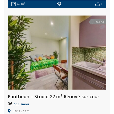
2
42 m
1
1
[LOUÉS]
Panthéon – Studio 22 m² Rénové sur cour
0€
/ c.c. /mois
Paris V° arr.