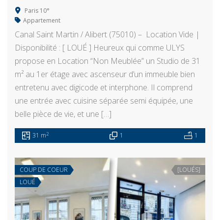
Paris 10°
Appartement
Canal Saint Martin / Alibert (75010) – Location Vide |
Disponibilité : [ LOUÉ ] Heureux qui comme ULYS
propose en Location “Non Meublée” un Studio de 31
m² au 1er étage avec ascenseur d’un immeuble bien
entretenu avec digicode et interphone. Il comprend
une entrée avec cuisine séparée semi équipée, une
belle pièce de vie, et une […]
2
31 m
1
1
COUP DE COEUR
[LOUÉS]
LOUÉ