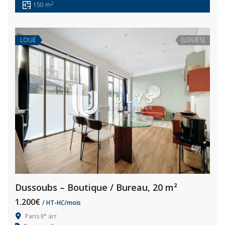
2
150 m
LOUÉ
[LOUÉS]
Dussoubs – Boutique / Bureau, 20 m²
1.200€
/ HT-HC/mois
Paris II° arr.