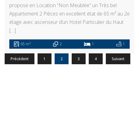
propose en Location “Non Meublée” un Très bel
Appartement 2 Pièces en excellent état de 65 m² au 2e
étage avec ascenseur d’un Hotel Particulier du Haut
[…]
2
65 m
2
1
1
Précédent
1
2
3
4
Suivant