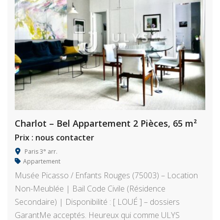
Charlot – Bel Appartement 2 Pièces, 65 m²
Prix : nous contacter
Paris 3° arr.
Appartement
Musée Picasso / Enfants Rouges (75003) – Location
Non-Meublée | Bail Code Civile (Résidence
Secondaire) | Disponibilité : [ LOUÉ ] – dossiers
GarantMe acceptés. Heureux qui comme ULYS