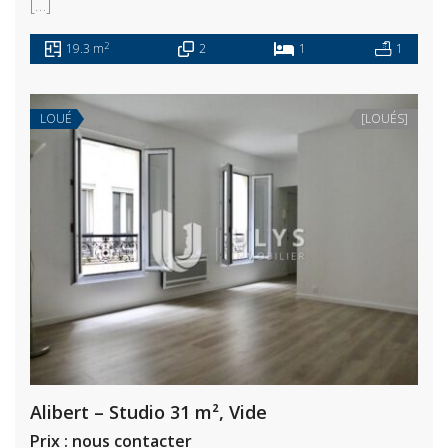
[…]
2
19.3 m
2
1
1
LOUÉ
[LOUÉS]
Alibert – Studio 31 m², Vide
Prix : nous contacter