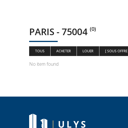
PARIS - 75004
(0)
TOUS
ACHETER
LOUER
[ SOUS OFFRE 
No item found