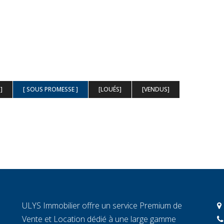
]
[ SOUS PROMESSE ]
[LOUÉS]
[VENDUS]
ULYS Immobilier offre un service Premium de
Vente et Location dédié à une large gamme