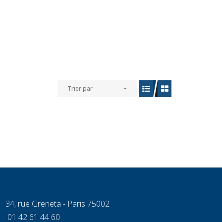
Trier par
34, rue Greneta - Paris 75002
01 42 61 44 60