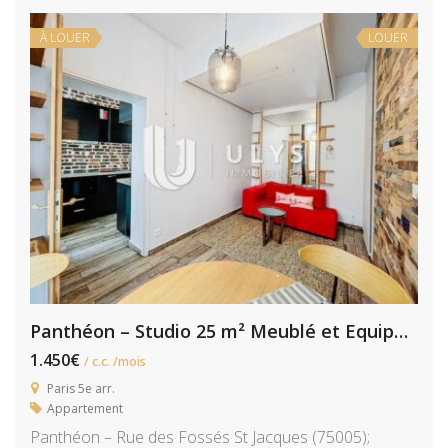
À LOUER
LOUER
Panthéon – Studio 25 m² Meublé et Equipé sur cour
1.450€
/ c.c. /mois
Paris 5e arr.
Appartement
Panthéon – Rue des Fossés St Jacques (75005);