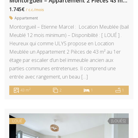
Montorgueil – Appartement 2 Pièces 43 m² de caractère
1.745€
/ c.c./mois
Appartement
Montorgueil – Etienne Marcel : Location Meublée (bail
Meublé 12 mois minimum) – Disponibilité : [ LOUÉ ] .
Heureux qui comme ULYS propose en Location
Meublée un Appartement 2 Pièces de 43 m² au 1er
étage par escalier d’un bel immeuble ancien aux
parties communes entretenues. Il comprend une
entrée avec rangement, un beau […]
2
43 m
2
1
1
LOUÉ
[LOUÉS]