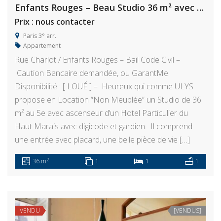
Enfants Rouges – Beau Studio 36 m² avec volume
Prix : nous contacter
Paris 3° arr.
Appartement
Rue Charlot / Enfants Rouges – Bail Code Civil –
Caution Bancaire demandée, ou GarantMe.
Disponibilité : [ LOUÉ ] – Heureux qui comme ULYS
propose en Location “Non Meublée” un Studio de 36
m² au 5e avec ascenseur d’un Hotel Particulier du
Haut Marais avec digicode et gardien. Il comprend
une entrée avec placard, une belle pièce de vie […]
2
36 m
1
1
1
VENDU
[VENDUS]