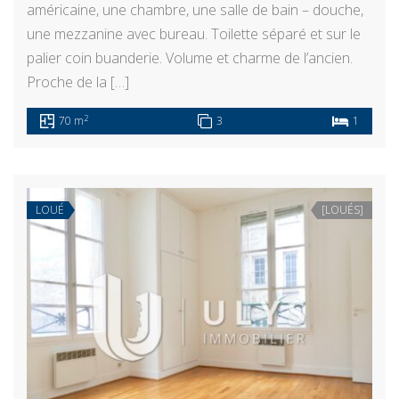
américaine, une chambre, une salle de bain – douche,
une mezzanine avec bureau. Toilette séparé et sur le
palier coin buanderie. Volume et charme de l’ancien.
Proche de la […]
2
70 m
3
1
LOUÉ
[LOUÉS]