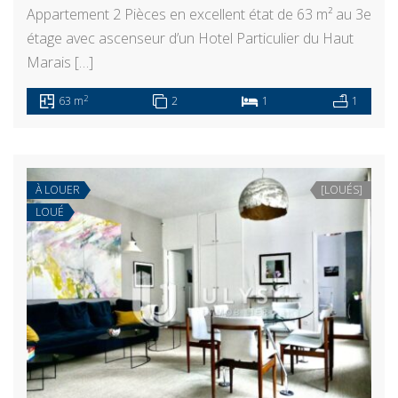
Appartement 2 Pièces en excellent état de 63 m² au 3e
étage avec ascenseur d’un Hotel Particulier du Haut
Marais […]
2
63 m
2
1
1
À LOUER
[LOUÉS]
LOUÉ