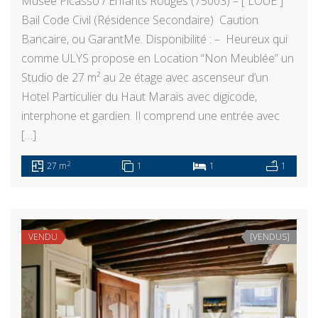
Musée Picasso / Enfants Rouges (75003) – [ LOUÉ ]
Bail Code Civil (Résidence Secondaire) Caution
Bancaire, ou GarantMe. Disponibilité : – Heureux qui
comme ULYS propose en Location “Non Meublée” un
Studio de 27 m² au 2e étage avec ascenseur d’un
Hotel Particulier du Haut Marais avec digicode,
interphone et gardien. Il comprend une entrée avec
[…]
2
27 m
1
1
1
VENDU
[VENDUS]