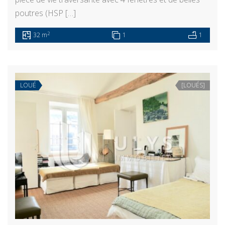
poutres (HSP […]
2
32 m
1
1
LOUÉ
[LOUÉS]