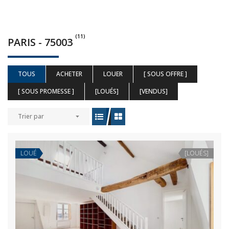
(11)
PARIS - 75003
TOUS
ACHETER
LOUER
[ SOUS OFFRE ]
[ SOUS PROMESSE ]
[LOUÉS]
[VENDUS]
Trier par
LOUÉ
[LOUÉS]