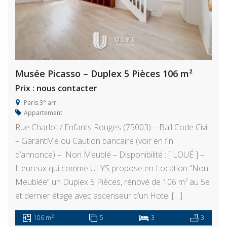
Musée Picasso – Duplex 5 Pièces 106 m²
Prix : nous contacter
Paris 3° arr.
Appartement
Rue Charlot / Enfants Rouges (75003) – Bail Code Civil
– GarantMe ou Caution bancaire (voir en fin
d’annonce) – Non Meublé – Disponibilité : [ LOUÉ ] –
Heureux qui comme ULYS propose en Location “Non
Meublée” un Duplex 5 Pièces, rénové de 106 m² au 5e
et dernier étage avec ascenseur d’un Hotel […]
2
106 m
5
3
3