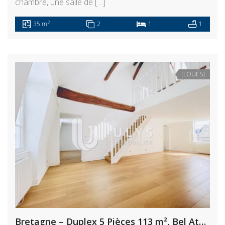
chambre, une salle de […]
2
35 m
2
1
1
[LOUÉS]
Bretagne – Duplex 5 Pièces 113 m², Bel Atypique