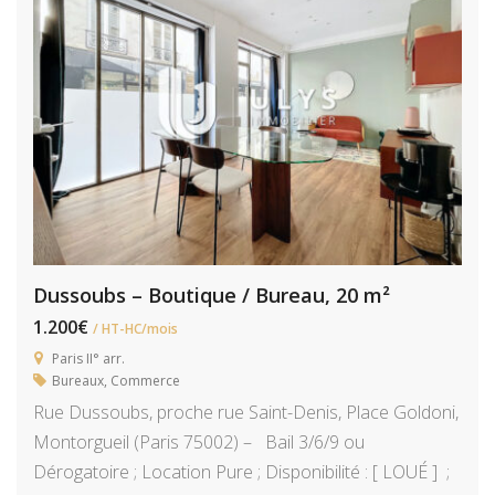
Dussoubs – Boutique / Bureau, 20 m²
1.200€
/ HT-HC/mois
Paris II° arr.
Bureaux
,
Commerce
Rue Dussoubs, proche rue Saint-Denis, Place Goldoni,
Montorgueil (Paris 75002) – Bail 3/6/9 ou
Dérogatoire ; Location Pure ; Disponibilité : [ LOUÉ ] ;