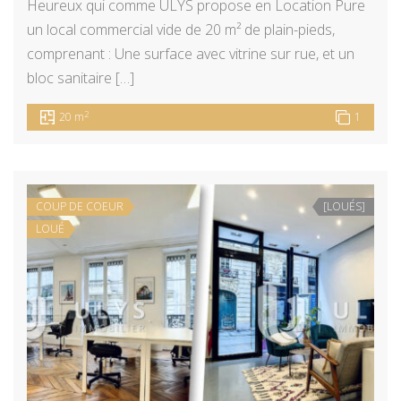
Heureux qui comme ULYS propose en Location Pure
un local commercial vide de 20 m² de plain-pieds,
comprenant : Une surface avec vitrine sur rue, et un
bloc sanitaire […]
2
20 m
1
COUP DE COEUR
[LOUÉS]
LOUÉ